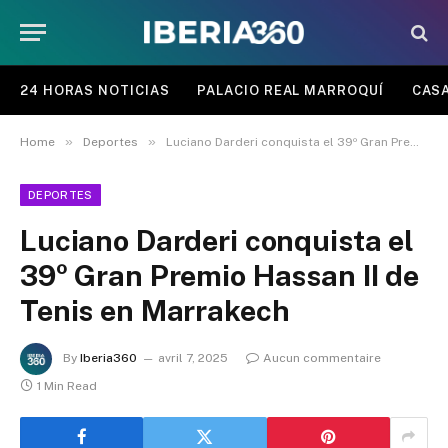
24 HORAS NOTICIAS
PALACIO REAL MARROQUÍ
CASA
»
»
Home
Deportes
Luciano Darderi conquista el 39º Gran Premio Hassan II de Tenis en Marrakech
DEPORTES
Luciano Darderi conquista el
39º Gran Premio Hassan II de
Tenis en Marrakech
By
Iberia360
avril 7, 2025
Aucun commentaire
1 Min Read