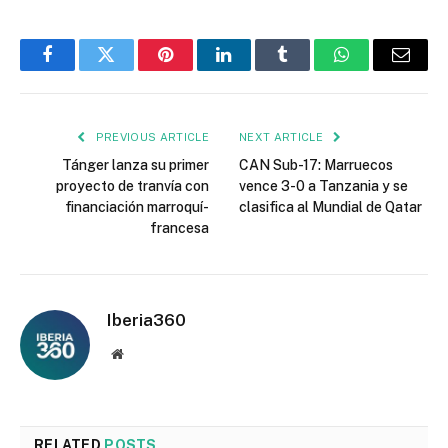
Facebook
Twitter
Pinterest
LinkedIn
Tumblr
WhatsApp
Email
PREVIOUS ARTICLE
NEXT ARTICLE
Tánger lanza su primer
CAN Sub-17: Marruecos
proyecto de tranvía con
vence 3-0 a Tanzania y se
financiación marroquí-
clasifica al Mundial de Qatar
francesa
Iberia360
Website
RELATED
POSTS