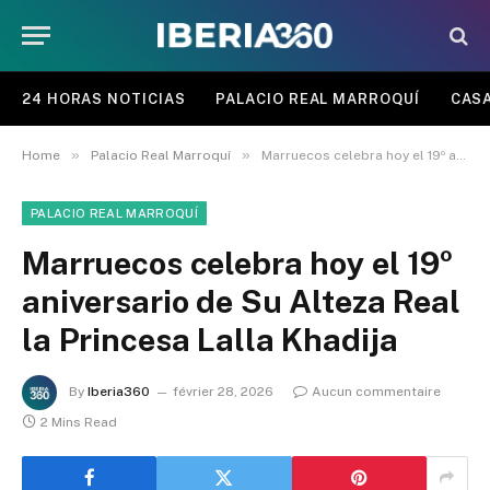
24 HORAS NOTICIAS
PALACIO REAL MARROQUÍ
CASA
»
»
Home
Palacio Real Marroquí
Marruecos celebra hoy el 19º aniversario de Su Alteza Real la Princesa Lalla Khadija
PALACIO REAL MARROQUÍ
Marruecos celebra hoy el 19º
aniversario de Su Alteza Real
la Princesa Lalla Khadija
By
Iberia360
février 28, 2026
Aucun commentaire
2 Mins Read