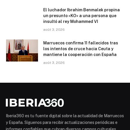
El luchador Ibrahim Benmalek propina
un presunto «KO» a una persona que
insultó al rey Mohammed VI
août 3, 2026
Marruecos confirma 11 fallecidos tras
los intentos de cruce hacia Ceuta y
mantiene la cooperación con España
août 3, 2026
Iberia360 es tu fuente digital sobre la actualidad de Marruecos
y España. Síguenos para recibir actualizaciones periódicas e
informes confiables que cubran diversos campos culturales,