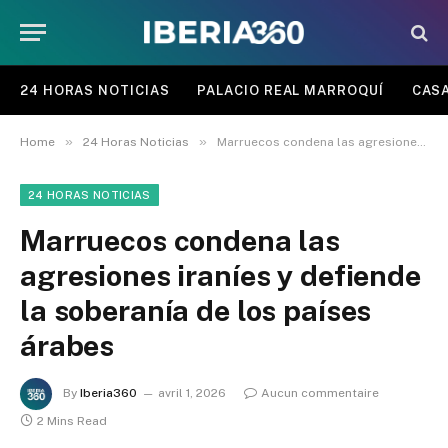
24 HORAS NOTICIAS
PALACIO REAL MARROQUÍ
CASA
»
»
Home
24 Horas Noticias
Marruecos condena las agresiones iraníes y defiende la soberanía de los países árabes
24 HORAS NOTICIAS
Marruecos condena las
agresiones iraníes y defiende
la soberanía de los países
árabes
By
Iberia360
avril 1, 2026
Aucun commentaire
2 Mins Read