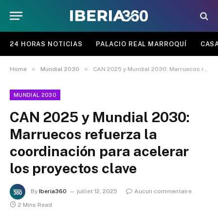
24 HORAS NOTICIAS
PALACIO REAL MARROQUÍ
CASA
»
»
Home
Mundial 2030
CAN 2025 y Mundial 2030: Marruecos refuerza la coordinación para acelerar los proyectos clave
MUNDIAL 2030
CAN 2025 y Mundial 2030:
Marruecos refuerza la
coordinación para acelerar
los proyectos clave
By
Iberia360
juillet 12, 2025
Aucun commentaire
2 Mins Read