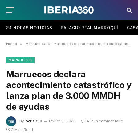
24 HORAS NOTICIAS
PALACIO REAL MARROQUÍ
CASA
»
»
Home
Marruecos
Marruecos declara acontecimiento catastrófico y lanza plan de 3.000 MMDH de ayudas
MARRUECOS
Marruecos declara
acontecimiento catastrófico y
lanza plan de 3.000 MMDH
de ayudas
By
Iberia360
février 12, 2026
Aucun commentaire
2 Mins Read