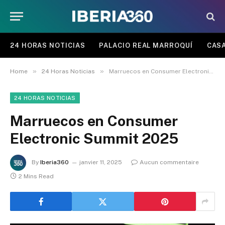
24 HORAS NOTICIAS
PALACIO REAL MARROQUÍ
CASA
»
»
Home
24 Horas Noticias
Marruecos en Consumer Electronic Summit 2025
24 HORAS NOTICIAS
Marruecos en Consumer
Electronic Summit 2025
By
Iberia360
janvier 11, 2025
Aucun commentaire
2 Mins Read