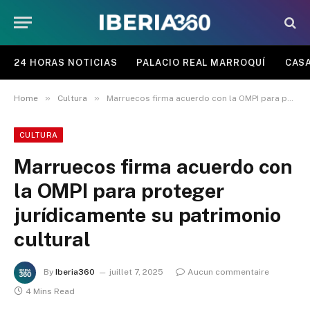
24 HORAS NOTICIAS
PALACIO REAL MARROQUÍ
CASA
»
»
Home
Cultura
Marruecos firma acuerdo con la OMPI para proteger jurídicamente su patrimonio cultural
CULTURA
Marruecos firma acuerdo con
la OMPI para proteger
jurídicamente su patrimonio
cultural
By
Iberia360
juillet 7, 2025
Aucun commentaire
4 Mins Read