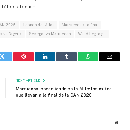
 fútbol africano
 CAN 2025
Leones del Atlas
Marruecos a la final
s vs Nigeria
Senegal vs Marruecos
Walid Regragui
k
Twitter
Pinterest
LinkedIn
Tumblr
WhatsApp
Email
NEXT ARTICLE
Marruecos, consolidado en la élite: los éxitos
que llevan a la final de la CAN 2026
Websit