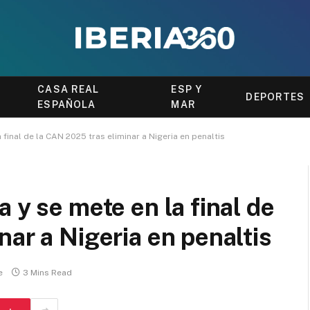
CASA REAL
ESP Y
DEPORTES
ESPAÑOLA
MAR
 final de la CAN 2025 tras eliminar a Nigeria en penaltis
 y se mete en la final de
nar a Nigeria en penaltis
e
3 Mins Read