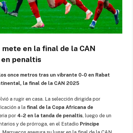
 mete en la final de la CAN
 en penaltis
los once metros tras un vibrante 0-0 en Rabat
ntinental, la final de la CAN 2025
ió a rugir en casa. La selección dirigida por
ficación a la
final de la Copa Africana de
eria por
4-2 en la tanda de penaltis
, luego de un
tarios y de prórroga, en el Estadio
Príncipe
, Marruecos asegura su lugar en la final de la CAN