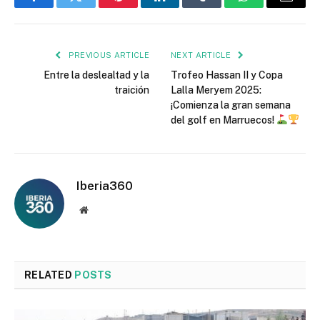
Facebook
Twitter
Pinterest
LinkedIn
Tumblr
WhatsApp
Email
PREVIOUS ARTICLE
NEXT ARTICLE
Entre la deslealtad y la
Trofeo Hassan II y Copa
traición
Lalla Meryem 2025:
¡Comienza la gran semana
del golf en Marruecos!
Iberia360
Website
RELATED
POSTS