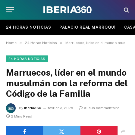
24 HORAS NOTICIAS
PALACIO REAL MARROQUÍ
CASA
»
»
Home
24 Horas Noticias
Marruecos, líder en el mundo musulmán con la reforma del Código de la Familia
24 HORAS NOTICIAS
Marruecos, líder en el mundo
musulmán con la reforma del
Código de la Familia
By
Iberia360
février 3, 2025
Aucun commentaire
2 Mins Read