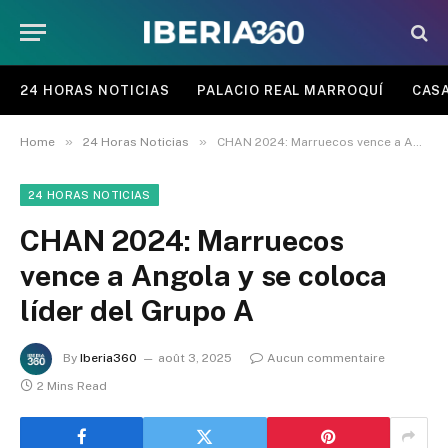
24 HORAS NOTICIAS
PALACIO REAL MARROQUÍ
CASA
»
»
Home
24 Horas Noticias
CHAN 2024: Marruecos vence a Angola y se coloca líder del Grupo A
24 HORAS NOTICIAS
CHAN 2024: Marruecos
vence a Angola y se coloca
líder del Grupo A
By
Iberia360
août 3, 2025
Aucun commentaire
2 Mins Read