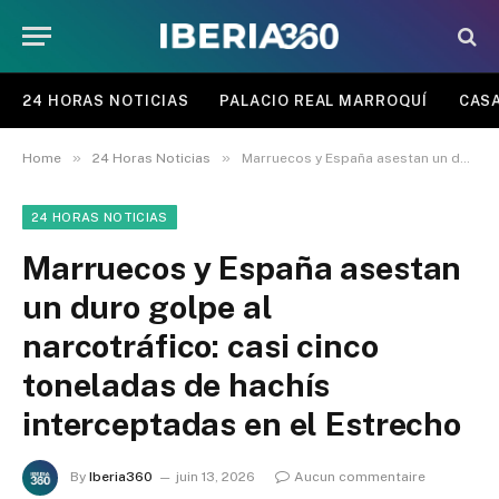
24 HORAS NOTICIAS
PALACIO REAL MARROQUÍ
CASA
»
»
Home
24 Horas Noticias
Marruecos y España asestan un duro golpe al narcotráfico: casi cinco toneladas de hachís interceptadas en el Estrecho
24 HORAS NOTICIAS
Marruecos y España asestan
un duro golpe al
narcotráfico: casi cinco
toneladas de hachís
interceptadas en el Estrecho
By
Iberia360
juin 13, 2026
Aucun commentaire