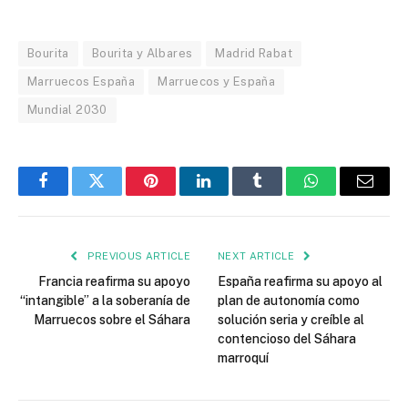
Bourita
Bourita y Albares
Madrid Rabat
Marruecos España
Marruecos y España
Mundial 2030
Facebook
Twitter
Pinterest
LinkedIn
Tumblr
WhatsApp
Email
PREVIOUS ARTICLE
NEXT ARTICLE
Francia reafirma su apoyo
España reafirma su apoyo al
“intangible” a la soberanía de
plan de autonomía como
Marruecos sobre el Sáhara
solución seria y creíble al
contencioso del Sáhara
marroquí