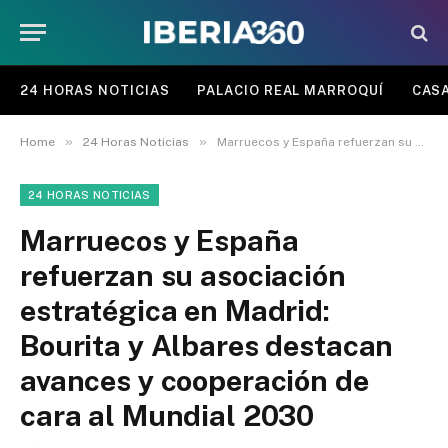
24 HORAS NOTICIAS
PALACIO REAL MARROQUÍ
CASA
»
»
Home
24 Horas Noticias
Marruecos y España refuerzan su asociación estratégica en Madrid: Bourita y Albares destacan avances y cooperación de cara al Mundial 2030
24 HORAS NOTICIAS
Marruecos y España
refuerzan su asociación
estratégica en Madrid:
Bourita y Albares destacan
avances y cooperación de
cara al Mundial 2030