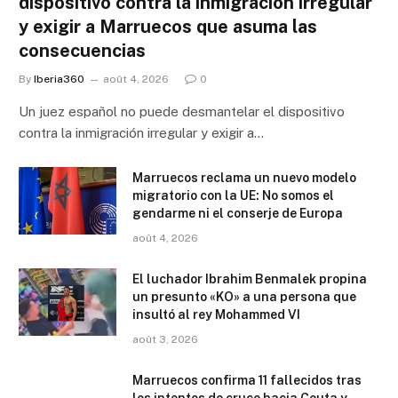
dispositivo contra la inmigración irregular
y exigir a Marruecos que asuma las
consecuencias
By
Iberia360
août 4, 2026
0
Un juez español no puede desmantelar el dispositivo
contra la inmigración irregular y exigir a…
Marruecos reclama un nuevo modelo
migratorio con la UE: No somos el
gendarme ni el conserje de Europa
août 4, 2026
El luchador Ibrahim Benmalek propina
un presunto «KO» a una persona que
insultó al rey Mohammed VI
août 3, 2026
Marruecos confirma 11 fallecidos tras
los intentos de cruce hacia Ceuta y