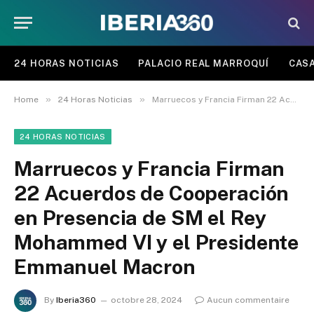
24 HORAS NOTICIAS
PALACIO REAL MARROQUÍ
CASA
»
»
Home
24 Horas Noticias
Marruecos y Francia Firman 22 Acuerdos de Cooperación en Presencia de SM el Rey Mohammed VI y el Presidente Emmanuel Macron
24 HORAS NOTICIAS
Marruecos y Francia Firman
22 Acuerdos de Cooperación
en Presencia de SM el Rey
Mohammed VI y el Presidente
Emmanuel Macron
By
Iberia360
octobre 28, 2024
Aucun commentaire