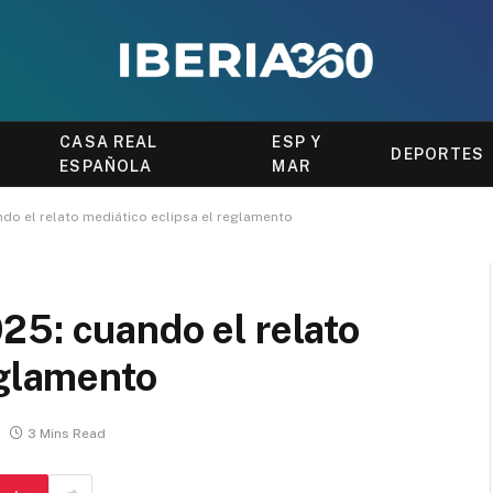
CASA REAL
ESP Y
DEPORTES
ESPAÑOLA
MAR
do el relato mediático eclipsa el reglamento
25: cuando el relato
eglamento
3 Mins Read