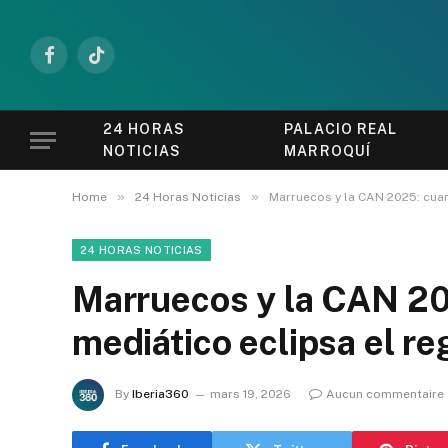
Facebook
TikTok
24 HORAS
PALACIO REAL
NOTICIAS
MARROQUÍ
»
»
Home
24 Horas Noticias
Marruecos y la CAN 2025: cuan
24 HORAS NOTICIAS
Marruecos y la CAN 20
mediático eclipsa el r
By
Iberia360
mars 19, 2026
Aucun commentaire