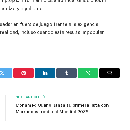
omplejas. Informar no es amplificar emociones ni
aridad y equilibrio.
quedar en fuera de juego frente a la exigencia
realidad, incluso cuando esta resulta impopular.
k
Twitter
Pinterest
LinkedIn
Tumblr
WhatsApp
Email
NEXT ARTICLE
Mohamed Ouahbi lanza su primera lista con
Marruecos rumbo al Mundial 2026