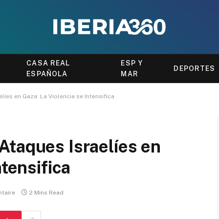
CASA REAL
ESP Y
DEPORTES
ESPAÑOLA
MAR
íes en Gaza: La Violencia se Intensifica
Ataques Israelíes en
ntensifica
taire
2 Mins Read