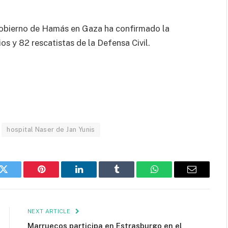
 Gobierno de Hamás en Gaza ha confirmado la
s y 82 rescatistas de la Defensa Civil.
hospital Naser de Jan Yunis
k
Twitter
Pinterest
LinkedIn
Tumblr
WhatsApp
Email
NEXT ARTICLE
Marruecos participa en Estrasburgo en el