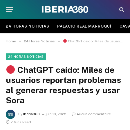
24 HORAS NOTICIAS
PALACIO REAL MARROQUÍ
CASA
»
»
Home
24 Horas Noticias
ChatGPT caído: Miles de usuarios reportan problemas al generar respuestas y usar Sora
24 HORAS NOTICIAS
ChatGPT caído: Miles de
usuarios reportan problemas
al generar respuestas y usar
Sora
By
Iberia360
juin 10, 2025
Aucun commentaire
2 Mins Read