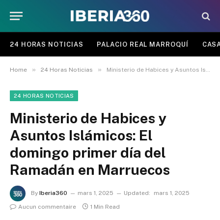
24 HORAS NOTICIAS
PALACIO REAL MARROQUÍ
CASA
»
»
Home
24 Horas Noticias
Ministerio de Habices y Asuntos Islámicos: El domingo primer día del Ramadán en Marruecos
24 HORAS NOTICIAS
Ministerio de Habices y
Asuntos Islámicos: El
domingo primer día del
Ramadán en Marruecos
By
Iberia360
mars 1, 2025
Updated:
mars 1, 2025
Aucun commentaire
1 Min Read