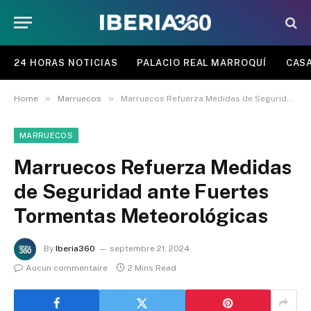
24 HORAS NOTICIAS
PALACIO REAL MARROQUÍ
CASA
»
»
Home
Marruecos
Marruecos Refuerza Medidas de Seguridad ante Fuertes Tormentas Meteorológicas
MARRUECOS
Marruecos Refuerza Medidas
de Seguridad ante Fuertes
Tormentas Meteorológicas
By
Iberia360
septembre 21, 2024
Aucun commentaire
2 Mins Read