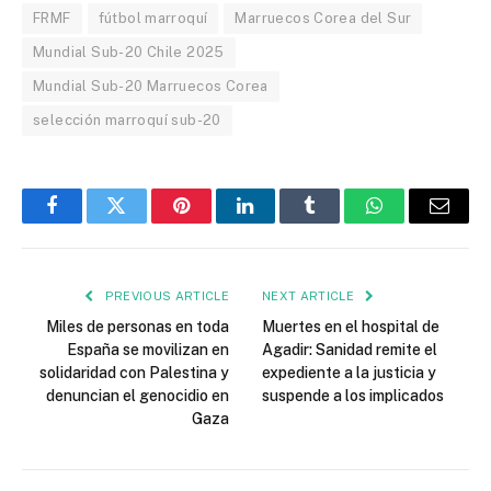
FRMF
fútbol marroquí
Marruecos Corea del Sur
Mundial Sub-20 Chile 2025
Mundial Sub-20 Marruecos Corea
selección marroquí sub-20
Facebook
Twitter
Pinterest
LinkedIn
Tumblr
WhatsApp
Email
PREVIOUS ARTICLE
NEXT ARTICLE
Miles de personas en toda
Muertes en el hospital de
España se movilizan en
Agadir: Sanidad remite el
solidaridad con Palestina y
expediente a la justicia y
denuncian el genocidio en
suspende a los implicados
Gaza