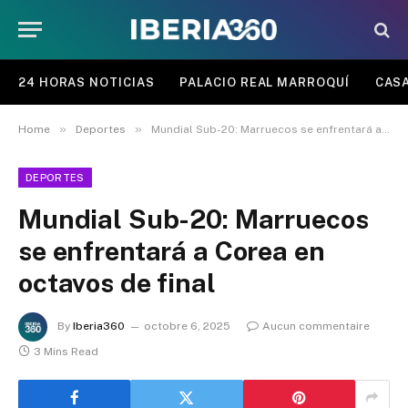
24 HORAS NOTICIAS
PALACIO REAL MARROQUÍ
CASA
»
»
Home
Deportes
Mundial Sub-20: Marruecos se enfrentará a Corea en octavos de final
DEPORTES
Mundial Sub-20: Marruecos
se enfrentará a Corea en
octavos de final
By
Iberia360
octobre 6, 2025
Aucun commentaire
3 Mins Read