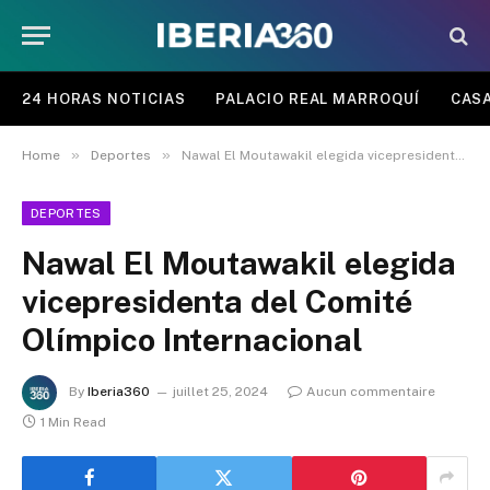
24 HORAS NOTICIAS
PALACIO REAL MARROQUÍ
CASA
»
»
Home
Deportes
Nawal El Moutawakil elegida vicepresidenta del Comité Olímpico Internacional
DEPORTES
Nawal El Moutawakil elegida
vicepresidenta del Comité
Olímpico Internacional
By
Iberia360
juillet 25, 2024
Aucun commentaire
1 Min Read