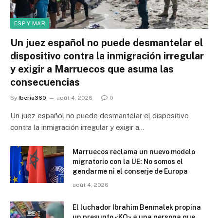
ESP Y MAR
Un juez español no puede desmantelar el
dispositivo contra la inmigración irregular
y exigir a Marruecos que asuma las
consecuencias
By
Iberia360
août 4, 2026
0
Un juez español no puede desmantelar el dispositivo
contra la inmigración irregular y exigir a…
Marruecos reclama un nuevo modelo
migratorio con la UE: No somos el
gendarme ni el conserje de Europa
août 4, 2026
El luchador Ibrahim Benmalek propina
un presunto «KO» a una persona que