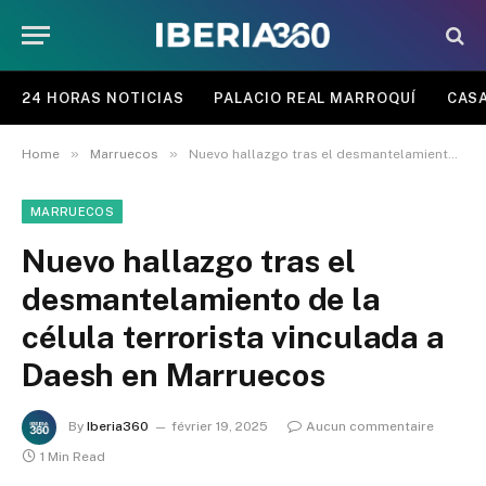
24 HORAS NOTICIAS
PALACIO REAL MARROQUÍ
CASA
»
»
Home
Marruecos
Nuevo hallazgo tras el desmantelamiento de la célula terrorista vinculada a Daesh en Marruecos
MARRUECOS
Nuevo hallazgo tras el
desmantelamiento de la
célula terrorista vinculada a
Daesh en Marruecos
By
Iberia360
février 19, 2025
Aucun commentaire
1 Min Read