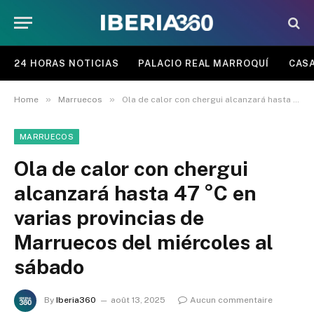
24 HORAS NOTICIAS
PALACIO REAL MARROQUÍ
CASA
»
»
Home
Marruecos
Ola de calor con chergui alcanzará hasta 47 °C en varias provincias de Marruecos del miércoles al sábado
MARRUECOS
Ola de calor con chergui
alcanzará hasta 47 °C en
varias provincias de
Marruecos del miércoles al
sábado
By
Iberia360
août 13, 2025
Aucun commentaire