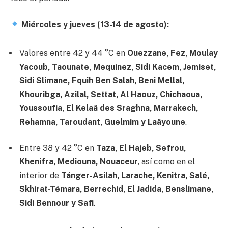
Miércoles y jueves (13-14 de agosto):
Valores entre 42 y 44 °C en
Ouezzane, Fez, Moulay
Yacoub, Taounate, Mequinez, Sidi Kacem, Jemiset,
Sidi Slimane, Fquih Ben Salah, Beni Mellal,
Khouribga, Azilal, Settat, Al Haouz, Chichaoua,
Youssoufia, El Kelaâ des Sraghna, Marrakech,
Rehamna, Taroudant, Guelmim y Laâyoune
.
Entre 38 y 42 °C en
Taza, El Hajeb, Sefrou,
Khenifra, Mediouna, Nouaceur
, así como en el
interior de
Tánger-Asilah, Larache, Kenitra, Salé,
Skhirat-Témara, Berrechid, El Jadida, Benslimane,
Sidi Bennour y Safi
.