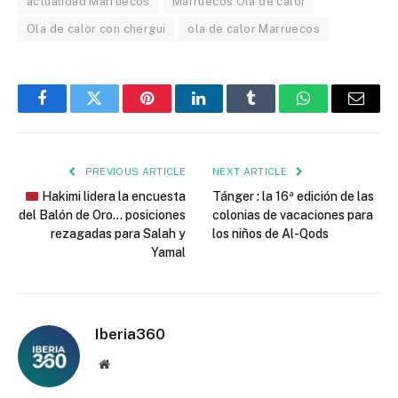
actualidad Marruecos
Marruecos Ola de calor
Ola de calor con chergui
ola de calor Marruecos
Facebook
Twitter
Pinterest
LinkedIn
Tumblr
WhatsApp
Email
PREVIOUS ARTICLE
NEXT ARTICLE
Hakimi lidera la encuesta
Tánger : la 16ª edición de las
del Balón de Oro… posiciones
colonias de vacaciones para
rezagadas para Salah y
los niños de Al-Qods
Yamal
Iberia360
Website