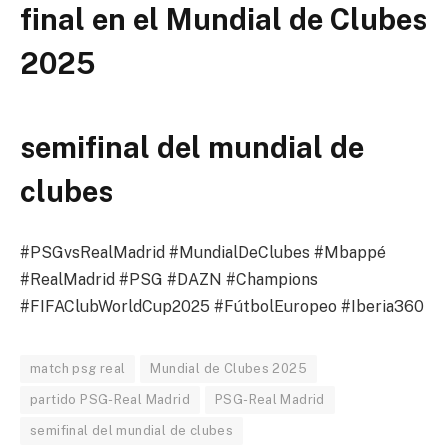
final en el Mundial de Clubes
2025
semifinal del mundial de
clubes
#PSGvsRealMadrid #MundialDeClubes #Mbappé
#RealMadrid #PSG #DAZN #Champions
#FIFAClubWorldCup2025 #FútbolEuropeo #Iberia360
match psg real
Mundial de Clubes 2025
partido PSG-Real Madrid
PSG-Real Madrid
semifinal del mundial de clubes