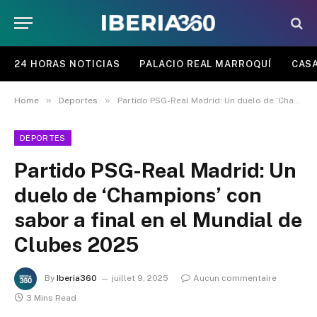
24 HORAS NOTICIAS
PALACIO REAL MARROQUÍ
CASA
»
»
Home
Deportes
Partido PSG-Real Madrid: Un duelo de ‘Champions’ con sabor a final en el Mundial de Clubes 2025
DEPORTES
Partido PSG-Real Madrid: Un
duelo de ‘Champions’ con
sabor a final en el Mundial de
Clubes 2025
By
Iberia360
juillet 9, 2025
Aucun commentaire
3 Mins Read