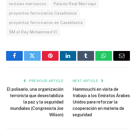
noticias marruecos
Palacio Real Marroquí
proyectos ferroviarios Casablanca
proyectos ferroviarios en Casablanca
SM el Rey Mohammed VI
Facebook
Twitter
Pinterest
LinkedIn
Tumblr
WhatsApp
Email
PREVIOUS ARTICLE
NEXT ARTICLE
El polisario, una organización
Hammouchi en visita de
terrorista que desestabiliza
trabajo a los Emiratos Árabes
la paz y la seguridad
Unidos para reforzar la
mundiales (Congresista Joe
cooperación en materia de
Wilson)
seguridad