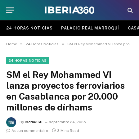
24 HORAS NOTICIAS
PALACIO REAL MARROQUÍ
CASA
»
»
Home
24 Horas Noticias
SM el Rey Mohammed VI lanza proyectos ferroviarios en Casablanca por 20.000 millones de dírhams
24 HORAS NOTICIAS
SM el Rey Mohammed VI
lanza proyectos ferroviarios
en Casablanca por 20.000
millones de dírhams
By
Iberia360
septembre 24, 2025
Aucun commentaire
3 Mins Read