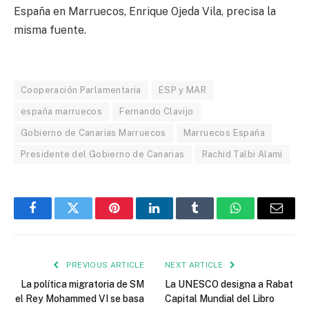
España en Marruecos, Enrique Ojeda Vila, precisa la
misma fuente.
Cooperación Parlamentaria
ESP y MAR
españa marruecos
Fernando Clavijo
Gobierno de Canarias Marruecos
Marruecos España
Presidente del Gobierno de Canarias
Rachid Talbi Alami
Facebook
Twitter
Pinterest
LinkedIn
Tumblr
WhatsApp
Email
PREVIOUS ARTICLE
NEXT ARTICLE
La política migratoria de SM
La UNESCO designa a Rabat
el Rey Mohammed VI se basa
Capital Mundial del Libro