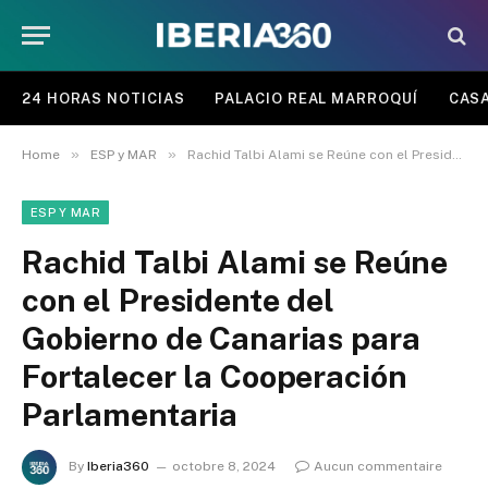
24 HORAS NOTICIAS
PALACIO REAL MARROQUÍ
CASA
»
»
Home
ESP y MAR
Rachid Talbi Alami se Reúne con el Presidente del Gobierno de Canarias para Fortalecer la Cooperación Parlamentaria
ESP Y MAR
Rachid Talbi Alami se Reúne
con el Presidente del
Gobierno de Canarias para
Fortalecer la Cooperación
Parlamentaria
By
Iberia360
octobre 8, 2024
Aucun commentaire