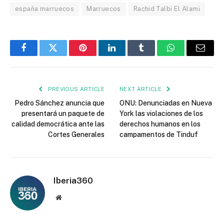
españa marruecos
Marruecos
Rachid Talbi El Alami
Facebook
Twitter
Pinterest
LinkedIn
Tumblr
WhatsApp
Email
PREVIOUS ARTICLE
NEXT ARTICLE
Pedro Sánchez anuncia que
ONU: Denunciadas en Nueva
presentará un paquete de
York las violaciones de los
calidad democrática ante las
derechos humanos en los
Cortes Generales
campamentos de Tinduf
Iberia360
Website