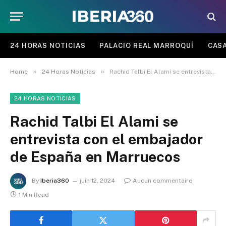
24 HORAS NOTICIAS
PALACIO REAL MARROQUÍ
CASA
»
»
Home
24 Horas Noticias
Rachid Talbi El Alami se entrevista con el embajador de España en Marruecos
24 HORAS NOTICIAS
Rachid Talbi El Alami se
entrevista con el embajador
de España en Marruecos
By
Iberia360
juin 12, 2024
Aucun commentaire
1 Min Read