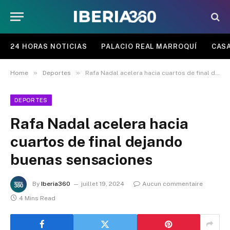
24 HORAS NOTICIAS
PALACIO REAL MARROQUÍ
CASA
»
»
Home
Deportes
Rafa Nadal acelera hacia cuartos de final dejando buenas sensaciones
DEPORTES
Rafa Nadal acelera hacia
cuartos de final dejando
buenas sensaciones
By
Iberia360
juillet 19, 2024
Aucun commentaire
4 Mins Read