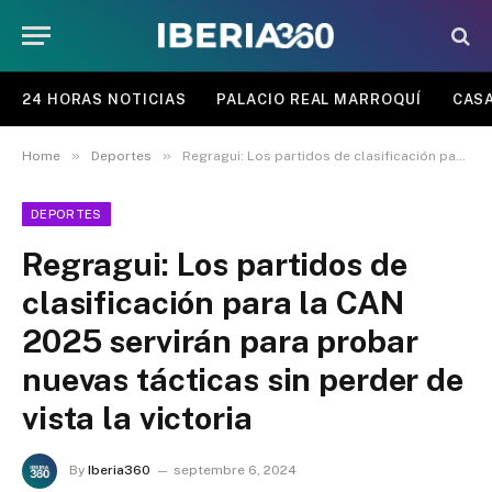
24 HORAS NOTICIAS
PALACIO REAL MARROQUÍ
CASA
»
»
Home
Deportes
Regragui: Los partidos de clasificación para la CAN 2025 servirán para probar nuevas tácticas sin perder de vista la victoria
DEPORTES
Regragui: Los partidos de
clasificación para la CAN
2025 servirán para probar
nuevas tácticas sin perder de
vista la victoria
By
Iberia360
septembre 6, 2024