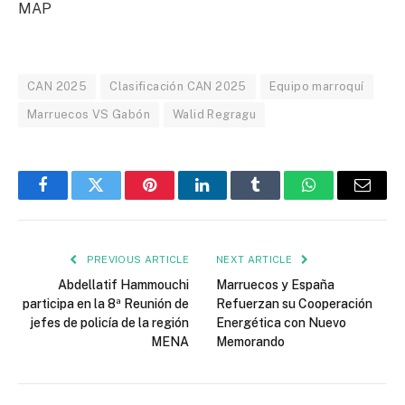
MAP
CAN 2025
Clasificación CAN 2025
Equipo marroquí
Marruecos VS Gabón
Walid Regragu
Facebook
Twitter
Pinterest
LinkedIn
Tumblr
WhatsApp
Email
PREVIOUS ARTICLE
NEXT ARTICLE
Abdellatif Hammouchi
Marruecos y España
participa en la 8ª Reunión de
Refuerzan su Cooperación
jefes de policía de la región
Energética con Nuevo
MENA
Memorando