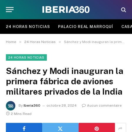
24 HORAS NOTICIAS
PALACIO REAL MARROQUÍ
CASA
»
»
Home
24 Horas Noticias
Sánchez y Modi inauguran la primera fábrica de aviones militares privados de la India
24 HORAS NOTICIAS
Sánchez y Modi inauguran la
primera fábrica de aviones
militares privados de la India
By
Iberia360
octobre 28, 2024
Aucun commentaire
2 Mins Read