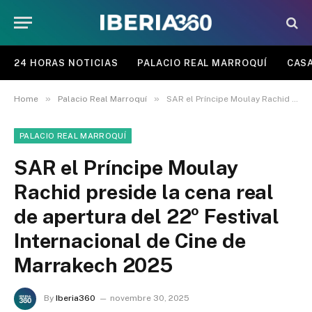
24 HORAS NOTICIAS
PALACIO REAL MARROQUÍ
CASA
»
»
Home
Palacio Real Marroquí
SAR el Príncipe Moulay Rachid preside la cena real de apertura del 22º Festival Internacional de Cine de Marrakech 2025
PALACIO REAL MARROQUÍ
SAR el Príncipe Moulay
Rachid preside la cena real
de apertura del 22º Festival
Internacional de Cine de
Marrakech 2025
By
Iberia360
novembre 30, 2025