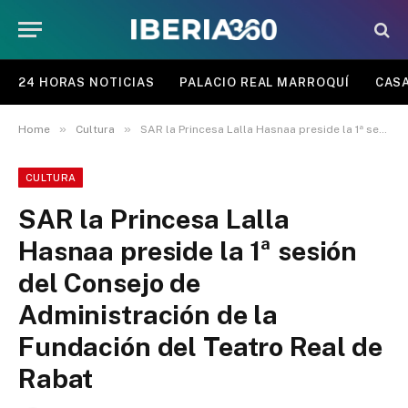
24 HORAS NOTICIAS
PALACIO REAL MARROQUÍ
CASA
»
»
Home
Cultura
SAR la Princesa Lalla Hasnaa preside la 1ª sesión del Consejo de Administración de la Fundación del Teatro Real de Rabat
CULTURA
SAR la Princesa Lalla
Hasnaa preside la 1ª sesión
del Consejo de
Administración de la
Fundación del Teatro Real de
Rabat