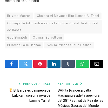
como internacional.
Brigitte Macron
Cheikha Al Mayassa Bint Hamad Al-Thani
Consejo de Administración de la Fundación del Teatro Real
de Rabat
Gad Elmaleh
Othman Benjelloun
Princesa Lalla Hasnaa
SAR la Princesa Lalla Hasnaa
Facebook
Twitter
Pinterest
LinkedIn
Tumblr
WhatsApp
Email
PREVIOUS ARTICLE
NEXT ARTICLE
El Barça es campeón de
SAR la Princesa Lalla
LaLiga… con una joya de
Hasnaa preside la apertura
Lamine Yamal
del 28º Festival de Fez de las
Músicas Sacras del Mundo