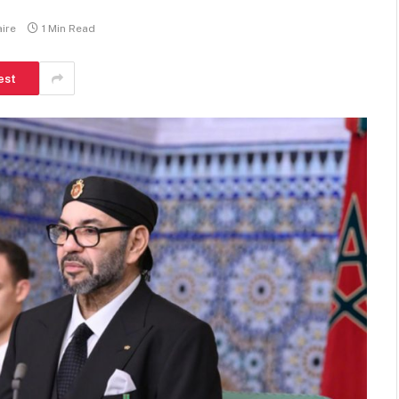
ire
1 Min Read
est