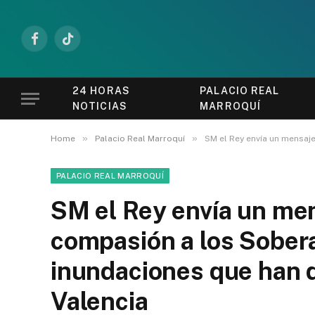
Facebook
TikTok
24 HORAS
PALACIO REAL
NOTICIAS
MARROQUÍ
»
»
Home
Palacio Real Marroquí
SM el Rey envía un mensaj
PALACIO REAL MARROQUÍ
SM el Rey envía un me
compasión a los Sobera
inundaciones que han 
Valencia