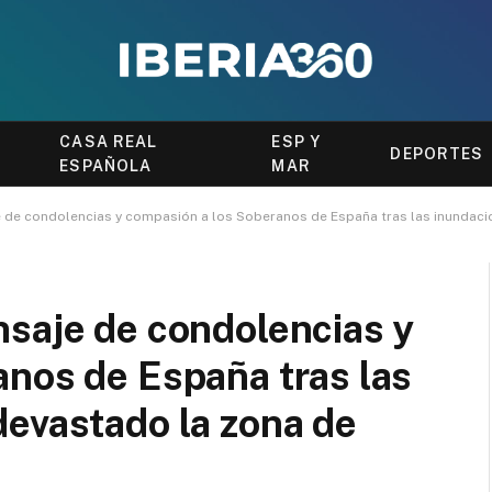
CASA REAL
ESP Y
DEPORTES
ESPAÑOLA
MAR
e de condolencias y compasión a los Soberanos de España tras las inundaci
nsaje de condolencias y
nos de España tras las
devastado la zona de