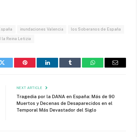
España
inundaciones Valencia
los Soberanos de España
 la Reina Letizia
k
Twitter
Pinterest
LinkedIn
Tumblr
WhatsApp
Email
NEXT ARTICLE
Tragedia por la DANA en España: Más de 90
Muertos y Decenas de Desaparecidos en el
Temporal Más Devastador del Siglo