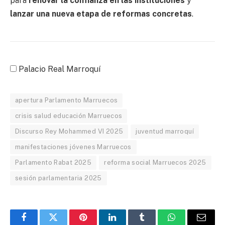
para
renovar la confianza en las instituciones
y
lanzar una nueva etapa de reformas concretas
.
Palacio Real Marroquí
apertura Parlamento Marruecos
crisis salud educación Marruecos
Discurso Rey Mohammed VI 2025
juventud marroquí
manifestaciones jóvenes Marruecos
Parlamento Rabat 2025
reforma social Marruecos 2025
sesión parlamentaria 2025
Facebook
Twitter
Pinterest
LinkedIn
Tumblr
WhatsApp
Email