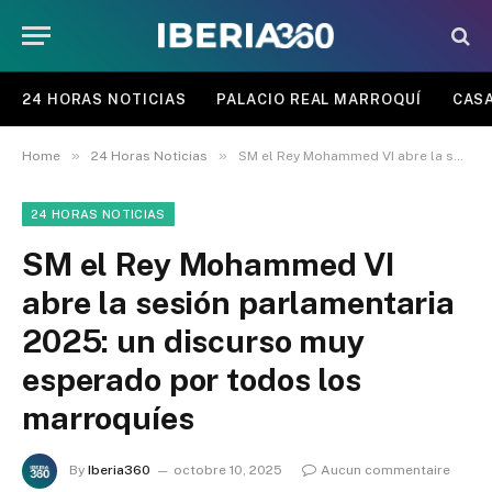
24 HORAS NOTICIAS
PALACIO REAL MARROQUÍ
CASA
»
»
Home
24 Horas Noticias
SM el Rey Mohammed VI abre la sesión parlamentaria 2025: un discurso muy esperado por todos los marroquíes
24 HORAS NOTICIAS
SM el Rey Mohammed VI
abre la sesión parlamentaria
2025: un discurso muy
esperado por todos los
marroquíes
By
Iberia360
octobre 10, 2025
Aucun commentaire