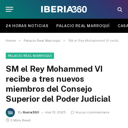
24 HORAS NOTICIAS
PALACIO REAL MARROQUÍ
CASA
»
»
Home
Palacio Real Marroquí
SM el Rey Mohammed VI recibe a tres nuevos miembros del Consejo Superior del Poder Judicial
PALACIO REAL MARROQUÍ
SM el Rey Mohammed VI
recibe a tres nuevos
miembros del Consejo
Superior del Poder Judicial
By
Iberia360
mai 13, 2025
Aucun commentaire
2 Mins Read