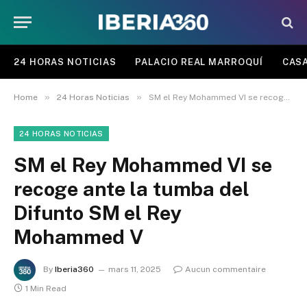
24 HORAS NOTICIAS
PALACIO REAL MARROQUÍ
CASA
»
»
Home
24 Horas Noticias
SM el Rey Mohammed VI se recoge ante la tumba del Difunto SM el Rey Mohammed V
24 HORAS NOTICIAS
SM el Rey Mohammed VI se
recoge ante la tumba del
Difunto SM el Rey
Mohammed V
By
Iberia360
mars 11, 2025
Aucun commentaire
1 Min Read