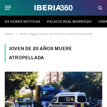
24 HORAS NOTICIAS
PALACIO REAL MARROQUÍ
CASA
»
Home
Posts Tagged "joven de 20 años muere atropellada"
JOVEN DE 20 AÑOS MUERE
ATROPELLADA