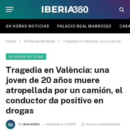
24 HORAS NOTICIAS
PALACIO REAL MARROQUÍ
CASA
»
»
Home
24 Horas Noticias
Tragedia en València: una joven de 20 años muere atropellada por un camión, el conductor da positivo en drogas
24 HORAS NOTICIAS
Tragedia en València: una
joven de 20 años muere
atropellada por un camión, el
conductor da positivo en
drogas
By
Iberia360
novembre 7, 2025
Aucun commentaire