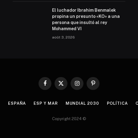
El luchador Ibrahim Benmalek
propina un presunto «KO» a una
persona que insultó al rey
Mohammed VI
août 3, 2026
Facebook
X
Instagram
Pinterest
(Twitter)
S
ESPAÑA
ESP Y MAR
MUNDIAL 2030
POLÍTICA
Copyright 2024 ©