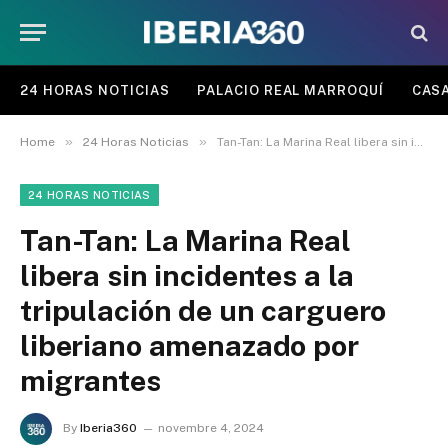
24 HORAS NOTICIAS
PALACIO REAL MARROQUÍ
CASA
»
»
Home
24 Horas Noticias
Tan-Tan: La Marina Real libera sin incidentes a la tripulación de un carguero liberiano amenazado por migrantes
24 HORAS NOTICIAS
Tan-Tan: La Marina Real
libera sin incidentes a la
tripulación de un carguero
liberiano amenazado por
migrantes
By
Iberia360
novembre 4, 2024