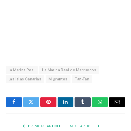
la Marina Real
La Marina Real de Marruecos
las Islas Canarias
Migrantes
Tan-Tan
Facebook
Twitter
Pinterest
LinkedIn
Tumblr
WhatsApp
Email
PREVIOUS ARTICLE
NEXT ARTICLE