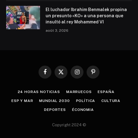
El luchador Ibrahim Benmalek propina
un presunto «KO» a una persona que
insultó al rey Mohammed VI
août 3, 2026
Facebook
X
Instagram
Pinterest
(Twitter)
24 HORAS NOTICIAS
MARRUECOS
ESPAÑA
ESP Y MAR
MUNDIAL 2030
POLÍTICA
CULTURA
DEPORTES
ÉCONOMIA
Copyright 2024 ©