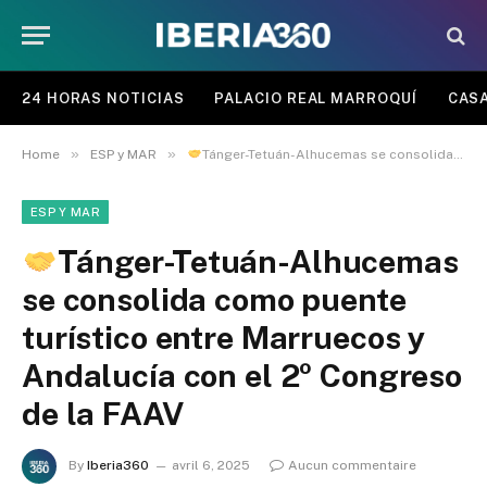
24 HORAS NOTICIAS
PALACIO REAL MARROQUÍ
CASA
»
»
Home
ESP y MAR
Tánger-Tetuán-Alhucemas se consolida como puente turístico entre Marruecos y Andalucía con el 2º Congreso de la FAAV
ESP Y MAR
Tánger-Tetuán-Alhucemas
se consolida como puente
turístico entre Marruecos y
Andalucía con el 2º Congreso
de la FAAV
By
Iberia360
avril 6, 2025
Aucun commentaire