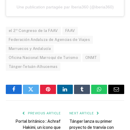
Une publication partagée par Iberia360 (@iberia360)
el 2º Congreso de la FAAV
FAAV
Federación Andaluza de Agencias de Viajes
Marruecos y Andalucía
Oficina Nacional Marroquí de Turismo
ONMT
Tánger-Tetuán-Alhucemas
Facebook
Twitter
Pinterest
LinkedIn
Tumblr
WhatsApp
Email
PREVIOUS ARTICLE
NEXT ARTICLE
Portal británico : Achraf
Tánger lanza su primer
Hakimi, un ícono que
proyecto de tranvía con