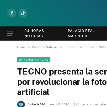
Facebook
TikTok
24 HORAS
PALACIO REAL
NOTICIAS
MARROQUÍ
»
»
Home
24 Horas Noticias
TECNO presenta la serie CAMON 
24 HORAS NOTICIAS
TECNO presenta la se
por revolucionar la foto
artificial
By
Iberia360
mars 12, 2026
Aucun commentaire