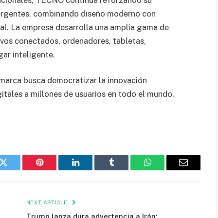
ergentes, combinando diseño moderno con
cial. La empresa desarrolla una amplia gama de
ivos conectados, ordenadores, tabletas,
ar inteligente.
a marca busca democratizar la innovación
itales a millones de usuarios en todo el mundo.
k
Twitter
Pinterest
LinkedIn
Tumblr
WhatsApp
Email
NEXT ARTICLE
Trump lanza dura advertencia a Irán: