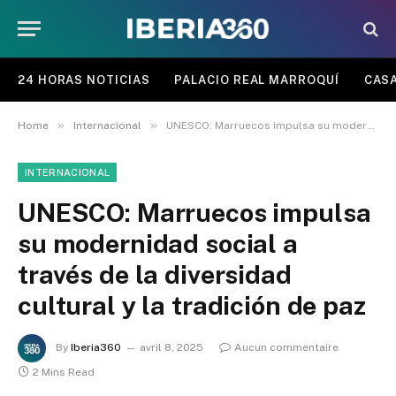
24 HORAS NOTICIAS
PALACIO REAL MARROQUÍ
CASA
»
»
Home
Internacional
UNESCO: Marruecos impulsa su modernidad social a través de la diversidad cultural y la tradición de paz
INTERNACIONAL
UNESCO: Marruecos impulsa
su modernidad social a
través de la diversidad
cultural y la tradición de paz
By
Iberia360
avril 8, 2025
Aucun commentaire
2 Mins Read