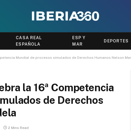
CASA REAL
ESP Y
DEPORTES
ESPAÑOLA
MAR
Competencia Mundial de procesos simulados de Derechos Humanos Nelson Ma
ebra la 16ª Competencia
imulados de Derechos
ela
2 Mins Read