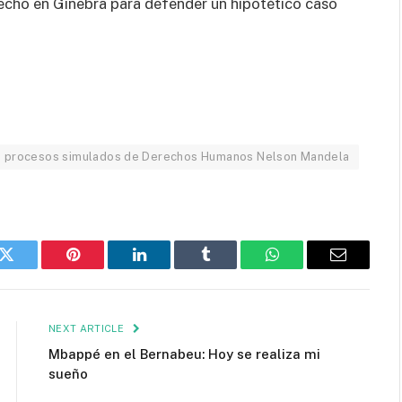
echo en Ginebra para defender un hipotético caso
de procesos simulados de Derechos Humanos Nelson Mandela
k
Twitter
Pinterest
LinkedIn
Tumblr
WhatsApp
Email
NEXT ARTICLE
Mbappé en el Bernabeu: Hoy se realiza mi
sueño