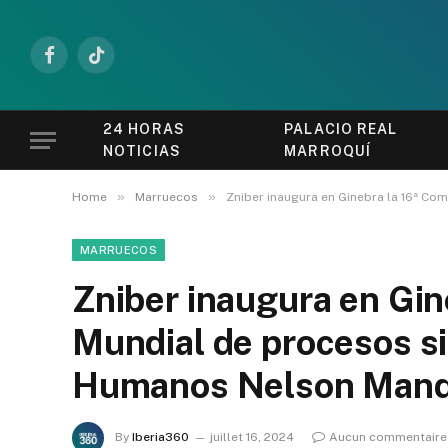
Facebook
TikTok
24 HORAS
PALACIO REAL
NOTICIAS
MARROQUÍ
»
»
Home
Marruecos
Zniber inaugura en Ginebra la 16ª 
MARRUECOS
Zniber inaugura en Gin
Mundial de procesos s
Humanos Nelson Mand
By
Iberia360
juillet 16, 2024
Aucun commentaire