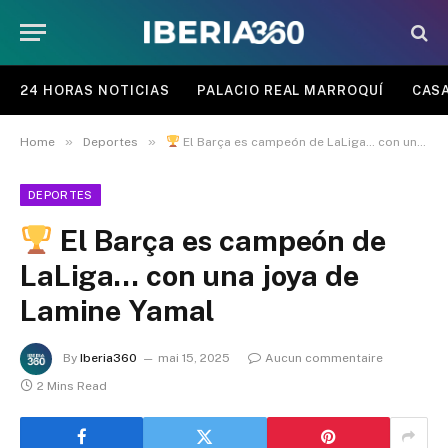
24 HORAS NOTICIAS
PALACIO REAL MARROQUÍ
CASA
»
»
Home
Deportes
El Barça es campeón de LaLiga… con una joya de Lamine Yamal
DEPORTES
El Barça es campeón de
LaLiga… con una joya de
Lamine Yamal
By
Iberia360
mai 15, 2025
Aucun commentaire
2 Mins Read