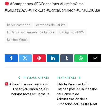
#Campeones #FCBarcelona #LamineYamal
#LaLiga2025 #FlickEra #BarçaCampeón #OrgulloCulé
Barça campeón
campeón de LaLiga
El Barça es campeón de LaLiga
LaLiga 2024/25
Lamine Yamal
Facebook
Twitter
Pinterest
LinkedIn
Tumblr
WhatsApp
Email
PREVIOUS ARTICLE
NEXT ARTICLE
Atropello masivo antes del
SAR la Princesa Lalla
Espanyol-Barça deja 13
Hasnaa preside la 1ª sesión
heridos leves en Cornellà
del Consejo de
Administración de la
Fundación del Teatro Real