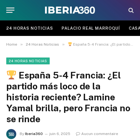
24 HORAS NOTICIAS
PALACIO REAL MARROQUÍ
CASA
»
»
Home
24 Horas Noticias
España 5-4 Francia: ¿El partido más loco de la historia reciente? Lamine Yamal brilla, pero Francia no se rinde
24 HORAS NOTICIAS
España 5-4 Francia: ¿El
partido más loco de la
historia reciente? Lamine
Yamal brilla, pero Francia no
se rinde
By
Iberia360
juin 6, 2025
Aucun commentaire