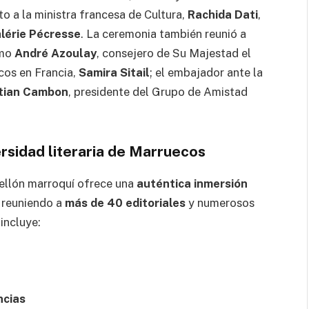
nto a la ministra francesa de Cultura,
Rachida Dati
,
lérie Pécresse
. La ceremonia también reunió a
omo
André Azoulay
, consejero de Su Majestad el
os en Francia,
Samira Sitail
; el embajador ante la
tian Cambon
, presidente del Grupo de Amistad
rsidad literaria de Marruecos
bellón marroquí ofrece una
auténtica inmersión
, reuniendo a
más de 40 editoriales
y numerosos
incluye:
ncias