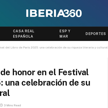
CASA REAL
ESP Y
DEPORTES
ESPAÑOLA
MAR
al del Libro de París 2025: una celebración de su riqueza literaria y cultural
de honor en el Festival
: una celebración de su
ral
3 Mins Read