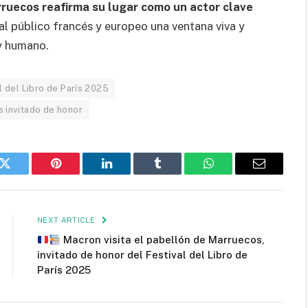
rruecos reafirma su lugar como un actor clave
 al público francés y europeo una ventana viva y
 y humano.
l del Libro de París 2025
 invitado de honor
k
Twitter
Pinterest
LinkedIn
Tumblr
WhatsApp
Email
NEXT ARTICLE
Macron visita el pabellón de Marruecos,
invitado de honor del Festival del Libro de
París 2025