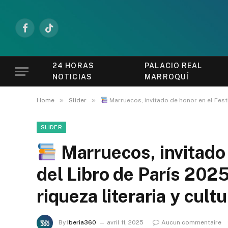
Facebook
TikTok
24 HORAS
PALACIO REAL
NOTICIAS
MARROQUÍ
»
»
Home
Slider
Marruecos, invitado de honor en el Festiv
SLIDER
Marruecos, invitado 
del Libro de París 2025
riqueza literaria y cultu
By
Iberia360
avril 11, 2025
Aucun commentaire