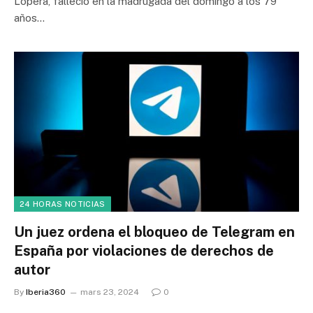
Lopera, falleció en la madrugada del domingo a los 79
años…
24 HORAS NOTICIAS
Un juez ordena el bloqueo de Telegram en
España por violaciones de derechos de
autor
By
Iberia360
mars 23, 2024
0