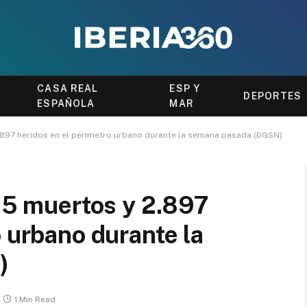
CASA REAL
ESP Y
DEPORTES
ESPAÑOLA
MAR
2.897 heridos en el perímetro urbano durante la semana pasada (DGSN)
 15 muertos y 2.897
o urbano durante la
)
1 Min Read