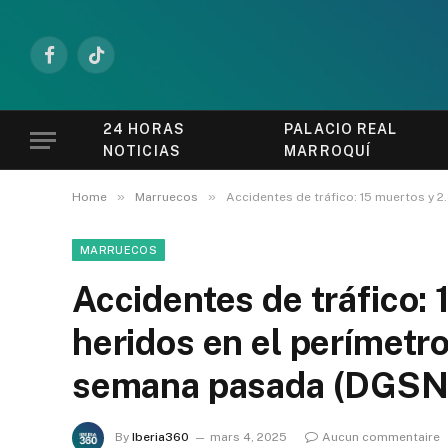
Facebook
TikTok
24 HORAS
PALACIO REAL
NOTICIAS
MARROQUÍ
»
»
Home
Marruecos
Accidentes de tráfico: 15 muertos y 
MARRUECOS
Accidentes de tráfico:
heridos en el perímetr
semana pasada (DGSN
By
Iberia360
mars 4, 2025
Aucun commentaire