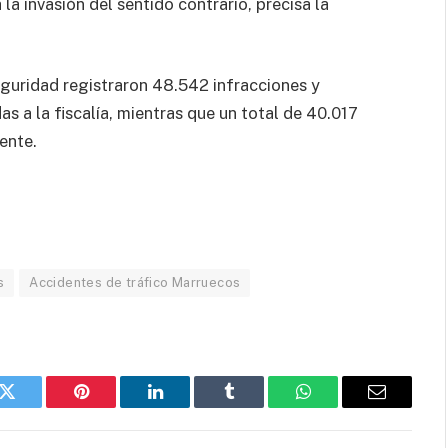
a invasión del sentido contrario, precisa la
guridad registraron 48.542 infracciones y
 a la fiscalía, mientras que un total de 40.017
ente.
s
Accidentes de tráfico Marruecos
k
Twitter
Pinterest
LinkedIn
Tumblr
WhatsApp
Email