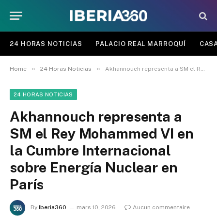
24 HORAS NOTICIAS
PALACIO REAL MARROQUÍ
CASA
»
»
Home
24 Horas Noticias
Akhannouch representa a SM el Rey Mohammed VI en la Cumbre Internacional sobre Energía Nuclear en París
24 HORAS NOTICIAS
Akhannouch representa a
SM el Rey Mohammed VI en
la Cumbre Internacional
sobre Energía Nuclear en
París
By
Iberia360
mars 10, 2026
Aucun commentaire