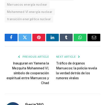
Marruecos energía nuclear
Mohammed VI energía nuclear
transición energética nuclear
Facebook
Twitter
Pinterest
LinkedIn
Tumblr
WhatsApp
Email
PREVIOUS ARTICLE
NEXT ARTICLE
Inauguran en Yamena la
Tráfico de órganos
Mezquita Mohammed VI,
Marruecos: la policía revela
símbolo de cooperación
la verdad detrás de los
espiritual entre Marruecos y
rumores virales
Chad
Iberia360