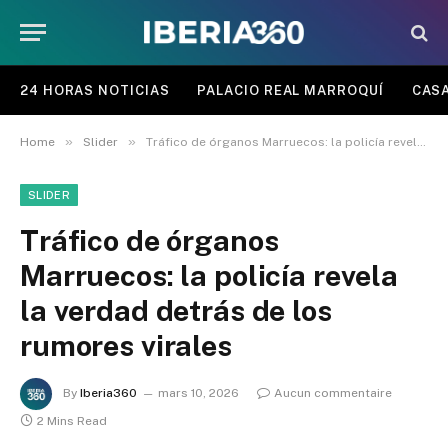
24 HORAS NOTICIAS
PALACIO REAL MARROQUÍ
CASA
»
»
Home
Slider
Tráfico de órganos Marruecos: la policía revela la verdad detrás de los rumores virales
SLIDER
Tráfico de órganos
Marruecos: la policía revela
la verdad detrás de los
rumores virales
By
Iberia360
mars 10, 2026
Aucun commentaire
2 Mins Read