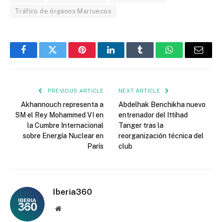
Tráfico de órganos Marruecos
Facebook
Twitter
Pinterest
LinkedIn
Tumblr
WhatsApp
Email
PREVIOUS ARTICLE
NEXT ARTICLE
Akhannouch representa a
Abdelhak Benchikha nuevo
SM el Rey Mohammed VI en
entrenador del Ittihad
la Cumbre Internacional
Tanger tras la
sobre Energía Nuclear en
reorganización técnica del
París
club
Iberia360
Website